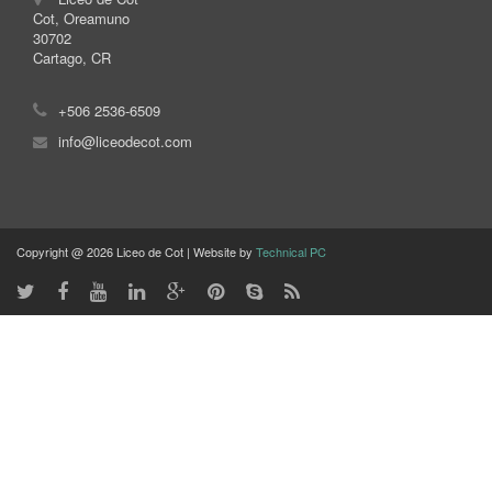
Cot, Oreamuno
30702
Cartago, CR
+506 2536-6509
info@liceodecot.com
Copyright @ 2026 Liceo de Cot | Website by
Technical PC