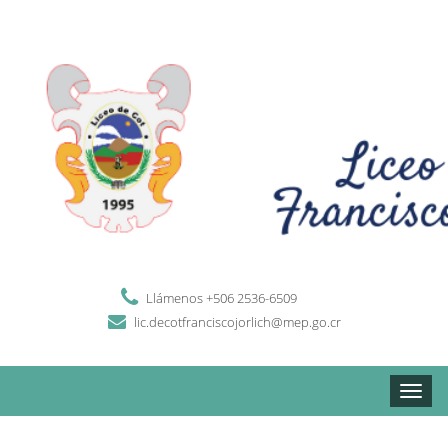
Llámenos +506 2536-6509
lic.decotfranciscojorlich@mep.go.cr
Toggle
naviga